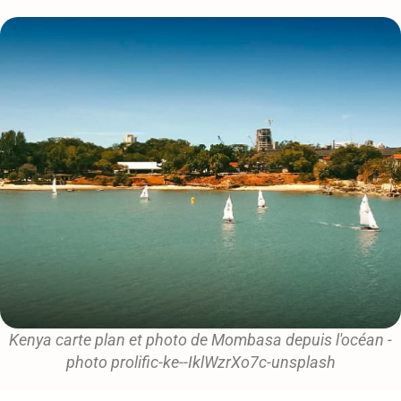
Kenya carte plan et photo de Mombasa depuis l'océan -
photo prolific-ke--IklWzrXo7c-unsplash